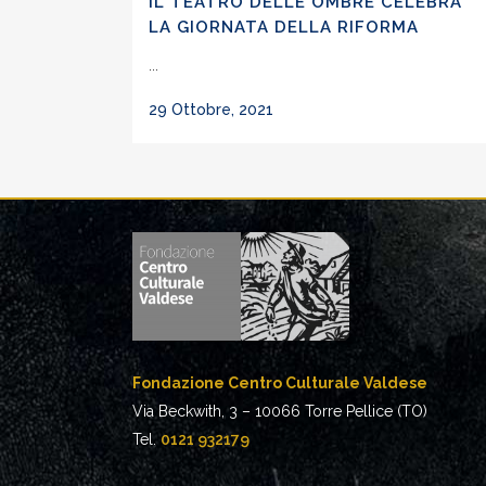
IL TEATRO DELLE OMBRE CELEBRA
LA GIORNATA DELLA RIFORMA
...
29 Ottobre, 2021
Fondazione Centro Culturale Valdese
Via Beckwith, 3 – 10066 Torre Pellice (TO)
Tel.
0121 932179