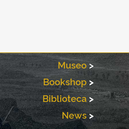
Museo
>
Bookshop
>
Biblioteca
>
News
>