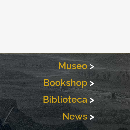
Museo
>
Bookshop
>
Biblioteca
>
News
>