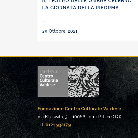
IL TEATRO DELLE OMBRE CELEBRA
LA GIORNATA DELLA RIFORMA
...
29 Ottobre, 2021
Fondazione Centro Culturale Valdese
Via Beckwith, 3 – 10066 Torre Pellice (TO)
Tel.
0121 932179