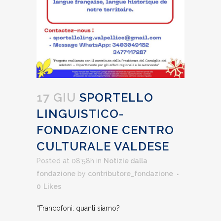
17 GIU
SPORTELLO
LINGUISTICO-
FONDAZIONE CENTRO
CULTURALE VALDESE
Posted at 08:58h
in
Notizie dalla
fondazione
by
contributore_fondazione
0
Likes
“Francofoni: quanti siamo?