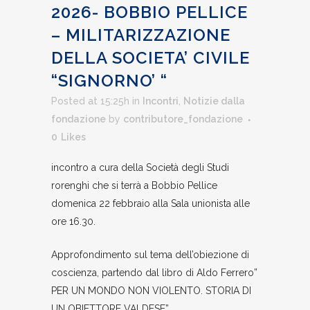
2026- BOBBIO PELLICE
– MILITARIZZAZIONE
DELLA SOCIETA’ CIVILE
“SIGNORNO’ “
Posted at 15:25h
in
Incontri
,
Notizie dalla
fondazione
by
contributore_fondazione
0
Likes
incontro a cura della Società degli Studi
rorenghi che si terrà a Bobbio Pellice
domenica 22 febbraio alla Sala unionista alle
ore 16.30.
Approfondimento sul tema dell’obiezione di
coscienza, partendo dal libro di Aldo Ferrero”
PER UN MONDO NON VIOLENTO. STORIA DI
UN OBIETTORE VALDESE”