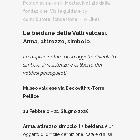
Posted at 14:54h
in
Mostre
,
Notizie dalla
fondazione
,
Visite guidate
by
contributore_fondazione
0
Likes
Le beidane delle Valli valdesi.
Arma, attrezzo, simbolo.
La duplice natura di un oggetto diventato
simbolo di resistenza e di libertà dei
valdesi perseguitati
Museo valdese via Beckwith 3 -Torre
Pellice
14 Febbraio – 21 Giugno 2026
Arma, attrezzo, simbolo.
La
beidana
è un
oggetto di difficile definizione. Nata e diffusa