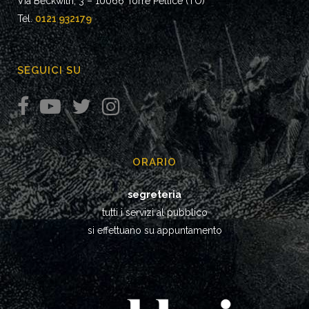
Via Beckwith, 3 – 10066 Torre Pellice (TO)
Tel.
0121 932179
SEGUICI SU
ORARIO
segreteria
tutti i servizi al pubblico
si effettuano su appuntamento