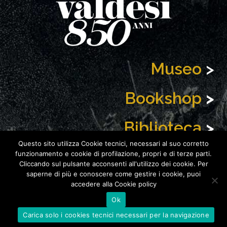
Museo
>
Bookshop
>
Biblioteca
>
Questo sito utilizza Cookie tecnici, necessari al suo corretto
News
>
funzionamento e cookie di profilazione, propri e di terze parti.
Cliccando sul pulsante acconsenti all'utilizzo dei cookie. Per
saperne di più e conoscere come gestire i cookie, puoi
accedere alla Cookie policy
Ok
Copyright 2021
Fondazione Centro Culturale Valdese
| P. IVA
Carica solo i cookies tecnici necessari per la navigazione
06483470016
|
Web & Com
® |
Privacy e Cookies
|
Icon Credits