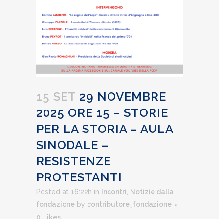
15 SET
29 NOVEMBRE
2025 ORE 15 – STORIE
PER LA STORIA – AULA
SINODALE –
RESISTENZE
PROTESTANTI
Posted at 16:22h
in
Incontri
,
Notizie dalla
fondazione
by
contributore_fondazione
0
Likes