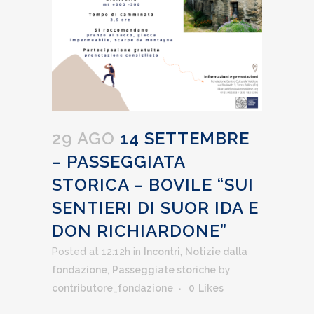
29 AGO
14 SETTEMBRE
– PASSEGGIATA
STORICA – BOVILE “SUI
SENTIERI DI SUOR IDA E
DON RICHIARDONE”
Posted at 12:12h
in
Incontri
,
Notizie dalla
fondazione
,
Passeggiate storiche
by
contributore_fondazione
0
Likes