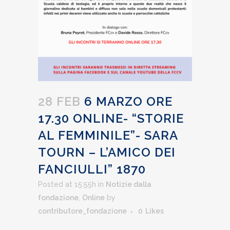
28 FEB
6 MARZO ORE
17.30 ONLINE- “STORIE
AL FEMMINILE”- SARA
TOURN – L’AMICO DEI
FANCIULLI” 1870
Posted at 15:55h
in
Notizie dalla
fondazione
,
Online
by
contributore_fondazione
0
Likes