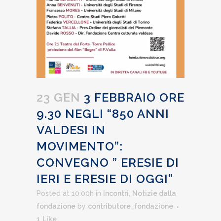
23 GEN
3 FEBBRAIO ORE
9.30 NEGLI “850 ANNI
VALDESI IN
MOVIMENTO”:
CONVEGNO ” ERESIE DI
IERI E ERESIE DI OGGI”
Posted at 10:00h
in
Incontri
,
Notizie dalla
fondazione
by
contributore_fondazione
1
Like