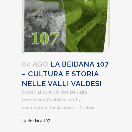
04 AGO
LA BEIDANA 107
– CULTURA E STORIA
NELLE VALLI VALDESI
Posted at 11:36h
in
Notizie dalla
fondazione
,
Pubblicazioni
by
contributore_fondazione
0
Likes
La Beidana 107