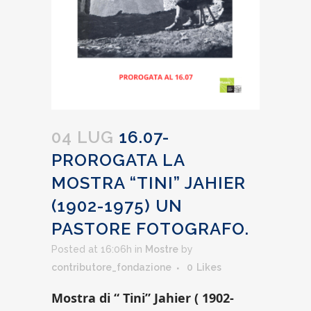
04 LUG
16.07-
PROROGATA LA
MOSTRA “TINI” JAHIER
(1902-1975) UN
PASTORE FOTOGRAFO.
Posted at 16:06h
in
Mostre
by
contributore_fondazione
0
Likes
Mostra di “ Tini” Jahier ( 1902-