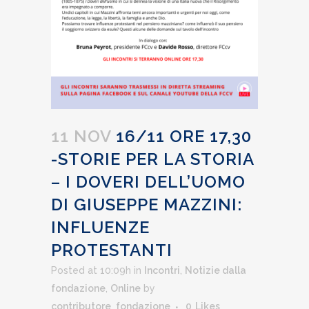
11 NOV
16/11 ORE 17,30
-STORIE PER LA STORIA
– I DOVERI DELL’UOMO
DI GIUSEPPE MAZZINI:
INFLUENZE
PROTESTANTI
Posted at 10:09h
in
Incontri
,
Notizie dalla
fondazione
,
Online
by
contributore_fondazione
0
Likes